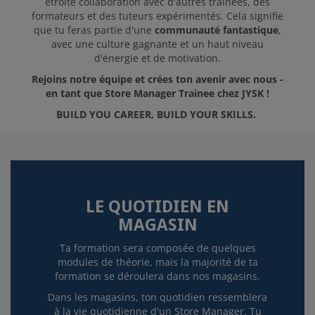
étroite collaboration avec d'autres trainees, des
formateurs et des tuteurs expérimentés. Cela signifie
que tu feras partie d'une
communauté fantastique
,
avec une culture gagnante et un haut niveau
d'énergie et de motivation.
Rejoins notre équipe et crées ton avenir avec nous -
en tant que Store Manager Trainee chez JYSK !
BUILD YOU CAREER, BUILD YOUR SKILLS.
LE QUOTIDIEN EN
MAGASIN
Ta formation sera composée de quelques
modules de théorie, mais la majorité de ta
formation se déroulera dans nos magasins.
Dans les magasins, ton quotidien ressemblera
à la vie quotidienne d'un Store Manager. Tu