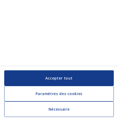
Bredabaan 1285 C
2900 Schoten
Belgique
Tel. 026 3552800
hrbe@jysk.com
Numéro KvK JYSK: 666889252
TVA-numéro d'identification JYSK: BE0666889252
Catégories
Stage ou emploi étudiant
Vendeur/Vendeuse
Responsable Logistique
Responsable Adjoint de Magasin
Store Manager en Formation
Responsable De Magasin
Responsable Commercial
Accepter tout
Gestionnaire de Magasin
Découvrez JYSK
Paramètres des cookies
JYSK.com
Politique de confidentialité
Nécessaire
Accessibilité