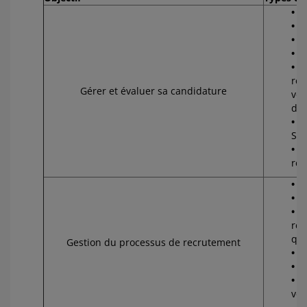
N
A
N
A
Ge
rel
Gérer et évaluer sa candidature
vot
doc
V
Sma
Co
réf
En
No
C
rec
qu'
Gestion du processus de recrutement
Te
St
T
vol