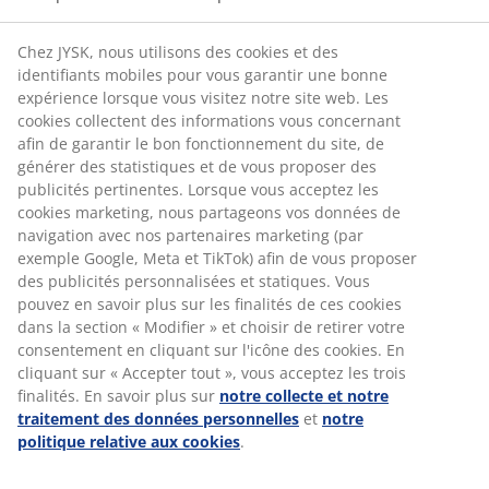
Chez JYSK, nous utilisons des cookies et des
identifiants mobiles pour vous garantir une bonne
2. LE RECOURT À LA PRISE
expérience lorsque vous visitez notre site web. Les
DE DÉCISION
cookies collectent des informations vous concernant
AUTOMATISÉE
afin de garantir le bon fonctionnement du site, de
générer des statistiques et de vous proposer des
Nous pouvons profiter de l'occasion pour
publicités pertinentes. Lorsque vous acceptez les
utiliser un système d'analyse des candidatures,
cookies marketing, nous partageons vos données de
y compris des qualifications et de l'expérience
navigation avec nos partenaires marketing (par
qui correspondent à la description du poste.
exemple Google, Meta et TikTok) afin de vous proposer
Les candidatures qui ne répondent pas aux
des publicités personnalisées et statiques. Vous
critères définis seront automatiquement
pouvez en savoir plus sur les finalités de ces cookies
filtrées.
dans la section « Modifier » et choisir de retirer votre
Les décisions automatisées sont fondées sur le
consentement en cliquant sur l'icône des cookies. En
fait que certaines offres d'emploi sont si
cliquant sur « Accepter tout », vous acceptez les trois
attrayantes qu'il nous serait pratiquement
finalités. En savoir plus sur
notre collecte et notre
impossible d'examiner toutes les candidatures
traitement des données personnelles
et
notre
pour trouver le candidat le plus approprié.
politique relative aux cookies
.
Les conséquences pour les candidats peuvent
être que les candidatures rejetées ne seront