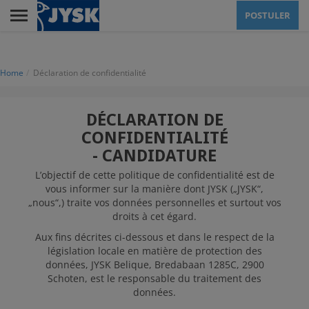
Skip
POSTULER
to
main
Menu
content
Home
Déclaration de confidentialité
LA VENTE
DÉCLARATION DE
CONFIDENTIALITÉ
LE SIÈGE SOCIAL
- CANDIDATURE
L’objectif de cette politique de confidentialité est de
vous informer sur la manière dont JYSK („JYSK“,
JYSK EN TANT
„nous“,) traite vos données personnelles et surtout vos
QU'EMPLOYEUR
droits à cet égard.
Aux fins décrites ci-dessous et dans le respect de la
législation locale en matière de protection des
données, JYSK Belique, Bredabaan 1285C, 2900
POSTULER
Schoten, est le responsable du traitement des
données.