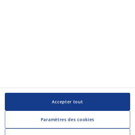
Contact
JYSK SRL
Bredabaan 1285 C
2900 Schoten
Belgique
Tel. 026 3552800
hrbe@jysk.com
Numéro KvK JYSK: 666889252
TVA-numéro d'identification JYSK: BE0666889252
Catégories
La Vente
Le siège social
Accepter tout
JYSK en tant qu'employeur
Découvrez JYSK
Paramètres des cookies
JYSK.com