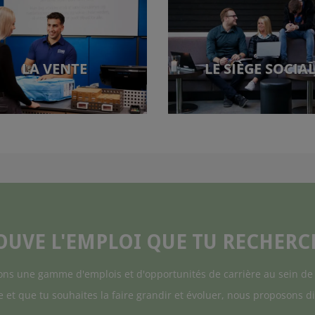
LA VENTE
LE SIÈGE SOCIA
OUVE L'EMPLOI QUE TU RECHERC
ons une gamme d'emplois et d'opportunités de carrière au sein de 
re et que tu souhaites la faire grandir et évoluer, nous proposons d