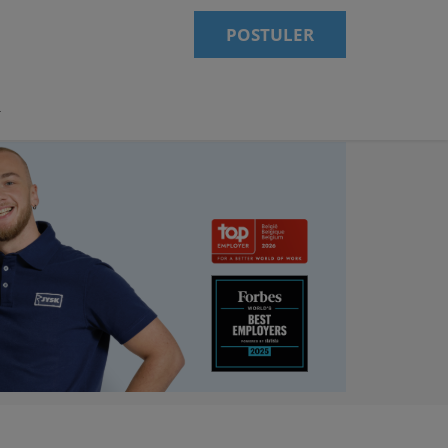
POSTULER
K