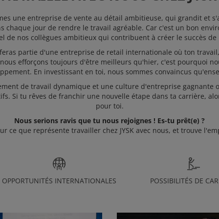
s une entreprise de vente au détail ambitieuse, qui grandit et s
chaque jour de rendre le travail agréable. Car c'est un bon envi
iel de nos collègues ambitieux qui contribuent à créer le succès de
feras partie d'une entreprise de retail internationale où ton travai
us efforçons toujours d'être meilleurs qu'hier, c'est pourquoi nou
loppement. En investissant en toi, nous sommes convaincus qu'ens
ent de travail dynamique et une culture d'entreprise gagnante où
ifs. Si tu rêves de franchir une nouvelle étape dans ta carrière, al
pour toi.
Nous serions ravis que tu nous rejoignes ! Es-tu prêt(e) ?
r ce que représente travailler chez JYSK avec nous, et trouve l'emp
OPPORTUNITÉS INTERNATIONALES
POSSIBILITÉS DE CAR