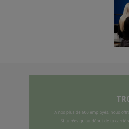
TR
A nos plus de 600 employés, nous offr
Si tu n'es qu'au début de ta carriè