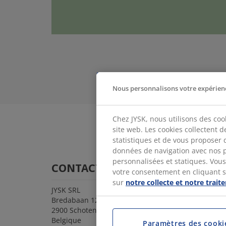
Nous personnalisons votre expérien
Chez JYSK, nous utilisons des coo
site web. Les cookies collectent 
statistiques et de vous proposer 
données de navigation avec nos p
personnalisées et statiques. Vous 
CONTACT
votre consentement en cliquant sur
sur
notre collecte et notre trai
JYSK SRL
Bredabaan 1285 C
2900 Schoten
Belgique
Paramètres des cooki