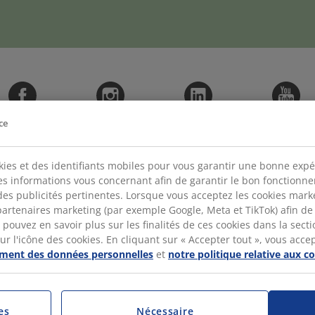
Facebook
Instagram
LinkedIn
YouTube
ce
kies et des identifiants mobiles pour vous garantir une bonne expé
des informations vous concernant afin de garantir le bon fonctionn
des publicités pertinentes. Lorsque vous acceptez les cookies mar
artenaires marketing (par exemple Google, Meta et TikTok) afin de
pouvez en savoir plus sur les finalités de ces cookies dans la sectio
CATÉGORIES
DÉ
 l'icône des cookies. En cliquant sur « Accepter tout », vous accepte
tement des données personnelles
et
notre politique relative aux c
La Vente
JYSK
Le siège social
Polit
JYSK en tant qu'employeur
Acces
es
Nécessaire