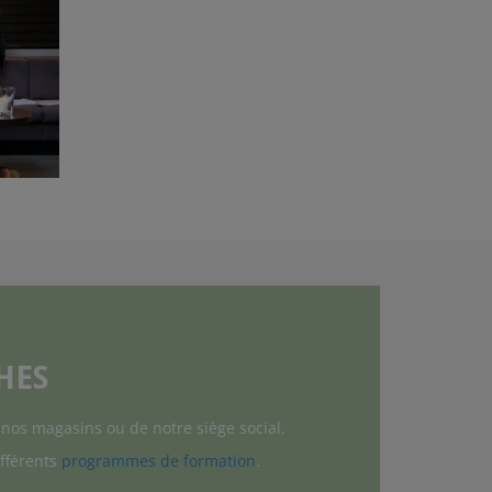
L
HES
nos magasins ou de notre siège social.
ifférents
programmes de formation
.