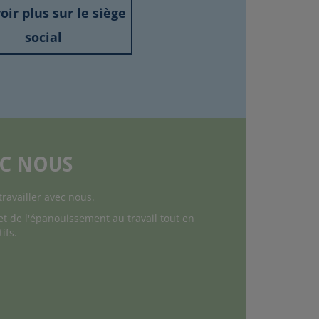
oir plus sur le siège
social
EC NOUS
availler avec nous.
t de l'épanouissement au travail tout en
ifs.