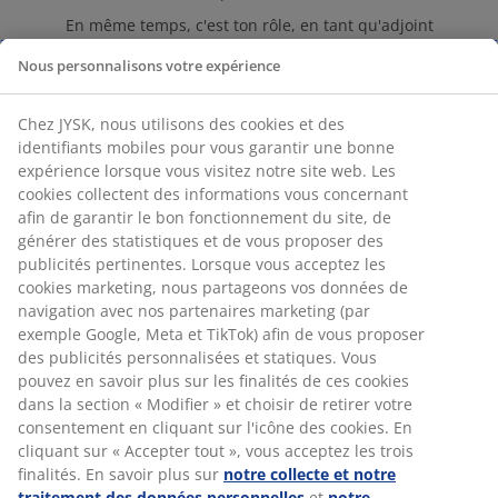
En même temps, c'est ton rôle, en tant qu'adjoint
responsable de magasin, d'intervenir en cas
Nous personnalisons votre expérience
d'absence du Responsable de Magasin
- et de
planifier, déléguer et suivre les différentes tâches
dans ton magasin.
Chez JYSK, nous utilisons des cookies et des
identifiants mobiles pour vous garantir une bonne
expérience lorsque vous visitez notre site web. Les
cookies collectent des informations vous concernant
afin de garantir le bon fonctionnement du site, de
générer des statistiques et de vous proposer des
LE TÉMOIGNAGE DE NOTRE
publicités pertinentes. Lorsque vous acceptez les
COLLÈGUE RESPONSABLE
cookies marketing, nous partageons vos données de
navigation avec nos partenaires marketing (par
ADJOINT DE MAGASIN
exemple Google, Meta et TikTok) afin de vous proposer
"Après avoir travaillé en tant que vendeuse
des publicités personnalisées et statiques. Vous
pendant 3 mois, j'ai eu l'opportunité de travailler
pouvez en savoir plus sur les finalités de ces cookies
en tant que responsable adjointe de magasin. En
dans la section « Modifier » et choisir de retirer votre
collaboration avec le Store Manager, je suis
consentement en cliquant sur l'icône des cookies. En
responsable des tenants et aboutissants du
cliquant sur « Accepter tout », vous acceptez les trois
magasin. Je considère comme un énorme défi
finalités. En savoir plus sur
notre collecte et notre
d'obtenir un score élevé en matière de satisfaction
traitement des données personnelles
et
notre