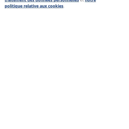
des clients et d'atteindre nos objectifs de vente.
politique relative aux cookies
.
Notre équipe ne se contente pas de travailler très
dur, elle prend aussi le temps de se sociabiliser et
de s'amuser. C'est ce qui fait que j'aime aller au
travail tous les jours !"
Mikkel, responsable adjoint de magasin
POSTULE