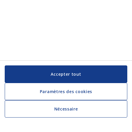
Tel. 026 3552800
hrbe@jysk.com
Numéro KvK JYSK: 666889252
TVA-numéro d'identification JYSK: BE0666889252
Catégories
Stage ou emploi étudiant
Vendeur/Vendeuse
Responsable Logistique
Responsable Adjoint de Magasin
Store Manager en Formation
Responsable De Magasin
Responsable Commercial
Accepter tout
Gestionnaire de Magasin
Découvrez JYSK
Paramètres des cookies
JYSK.com
Politique de confidentialité
Nécessaire
Accessibilité