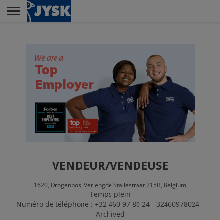
Skip
to
main
Menu
content
LA VENTE
LE SIÈGE SOCIAL
JYSK EN TANT
QU'EMPLOYEUR
VENDEUR/VENDEUSE
1620,
Drogenbos,
Verlengde Stallestraat 215B,
Belgium
Temps plein
Numéro de téléphone : +32 460 97 80 24 - 32460978024 -
Archived