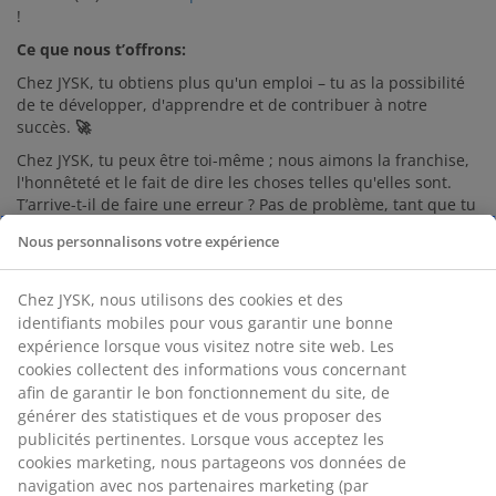
!
Ce que nous t’offrons:
Chez JYSK, tu obtiens plus qu'un emploi – tu as la possibilité
de te développer, d'apprendre et de contribuer à notre
succès.
🚀
Chez JYSK, tu peux être toi-même ; nous aimons la franchise,
l'honnêteté et le fait de dire les choses telles qu'elles sont.
T’arrive-t-il de faire une erreur ? Pas de problème, tant que tu
en tires des leçons ! 🔥
Nous personnalisons votre expérience
✅ Salaire mensuel brut selon la grille des salaires (salaire de
départ entre 2111 et 2294 euros, en fonction de l'expérience),
Chez JYSK, nous utilisons des cookies et des
plus le pécule de vacances et la prime de fin d'année.
identifiants mobiles pour vous garantir une bonne
✅ Des primes pouvant aller jusqu'à 800 euros par an
expérience lorsque vous visitez notre site web. Les
cookies collectent des informations vous concernant
✅ Eco-chèques d'une valeur de 250 euros par an
afin de garantir le bon fonctionnement du site, de
✅ Indemnité de déplacement selon PC 311
générer des statistiques et de vous proposer des
✅ Possibilité de louer des vélos
publicités pertinentes. Lorsque vous acceptez les
cookies marketing, nous partageons vos données de
✅ 20% de réduction pour le personnel chez JYSK, Bolia & Sofa
navigation avec nos partenaires marketing (par
Company