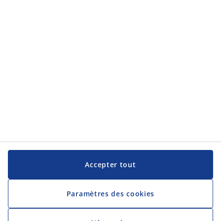
Contact
JYSK SRL
Bredabaan 1285 C
2900 Schoten
Belgique
Tel. 026 3552800
hrbe@jysk.com
Numéro KvK JYSK: 666889252
TVA-numéro d'identification JYSK: BE0666889252
Catégories
Accepter tout
La Vente
Le siège social
JYSK en tant qu'employeur
Paramètres des cookies
Découvrez JYSK
JYSK.com