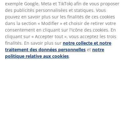
exemple Google, Meta et TikTok) afin de vous proposer
✅ Avantages supplémentaires via Benefits@work (par
des publicités personnalisées et statiques. Vous
exemple bol.com, Zalando...)
pouvez en savoir plus sur les finalités de ces cookies
dans la section « Modifier » et choisir de retirer votre
✅ Semaine de 35 heures avec horaires flexibles
consentement en cliquant sur l'icône des cookies. En
✅ 20 jours fériés + jours supplémentaires par le biais
cliquant sur « Accepter tout », vous acceptez les trois
d'heures supplémentaires
finalités. En savoir plus sur
notre collecte et notre
✅ Des teambuildings sympas, la fête du personnel et divers
traitement des données personnelles
et
notre
événements
politique relative aux cookies
.
Et oui, nous sommes officiellement reconnus Top Employer !
Cela signifie qu'une organisation indépendante a examiné la
manière dont nous prenons soin de nos salariés (en termes
de conditions de travail, de satisfaction professionnelle, de
bien-être et d'opportunités de croissance, entre autres).
Qui recherchons-nous ?
✔️ Tu es orienté(e) vers le client et tu as l'esprit commercial
✔️ Tu es enthousiaste, flexible et pragmatique.
✔️ Un membre de l'équipe qui aime prendre des
responsabilités
✔️ Le travail physique? Tu n'en n'as pas peur 💪