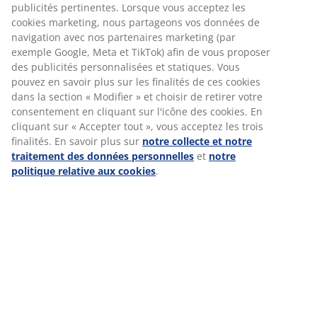
publicités pertinentes. Lorsque vous acceptez les
Un environnement de travail dynamique et convivial.
cookies marketing, nous partageons vos données de
L'opportunité de découvrir plusieurs magasins JYSK.
navigation avec nos partenaires marketing (par
Un rôle concret avec un impact direct sur les
performances de nos magasins.
exemple Google, Meta et TikTok) afin de vous proposer
Une équipe qui partage des valeurs de simplicité, de
des publicités personnalisées et statiques. Vous
respect, d'esprit d'équipe et d'engagement.
pouvez en savoir plus sur les finalités de ces cookies
dans la section « Modifier » et choisir de retirer votre
Chez JYSK
consentement en cliquant sur l'icône des cookies. En
Nous croyons en la confiance, la responsabilité et la liberté
cliquant sur « Accepter tout », vous acceptez les trois
d'agir. Nous valorisons les personnes qui prennent des
finalités. En savoir plus sur
notre collecte et notre
initiatives, collaborent efficacement et contribuent à créer les
traitement des données personnelles
et
notre
meilleures conditions pour nos clients et leurs collègues.
politique relative aux cookies
.
Prêt(e) à relever le défi et à faire la différence dans nos
magasins ?
Postulez dès maintenant !
A PROPOS DE NOUS
Nous sommes convaincus que nos employés sont la clé de
notre succès. Notre entreprise est passée d'un seul magasin
en 1979 à plus de 3 250 magasins dans le monde aujourd'hui.
Nous sommes fiers de l'engagement et des efforts de nos
employés et nous voulons les récompenser. C'est pourquoi