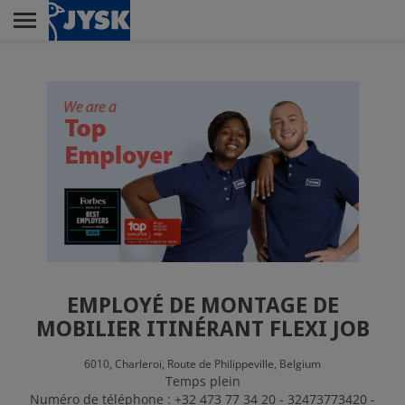
Skip
to
main
Menu
content
LA VENTE
LE SIÈGE SOCIAL
JYSK EN TANT
QU'EMPLOYEUR
EMPLOYÉ DE MONTAGE DE
MOBILIER ITINÉRANT FLEXI JOB
6010,
Charleroi,
Route de Philippeville,
Belgium
Temps plein
Numéro de téléphone : +32 473 77 34 20 - 32473773420 -